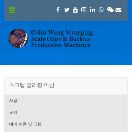
스크랩 클리핑 머신
사양
모양
예비 부품 및 금형