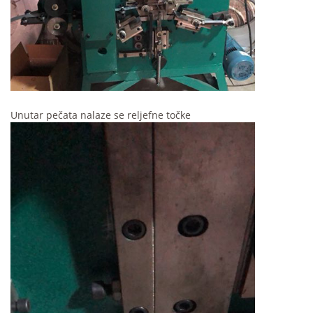
Unutar pečata nalaze se reljefne točke