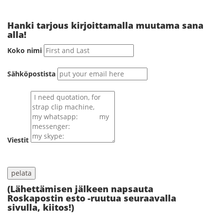
Hanki tarjous kirjoittamalla muutama sana
alla!
Koko nimi
Sähköpostista
Viestit
(Lähettämisen jälkeen napsauta
Roskapostin esto -ruutua seuraavalla
sivulla, kiitos!)