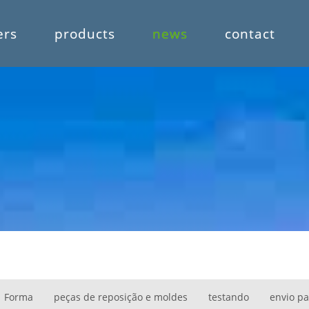
ers
products
news
contact
Forma
peças de reposição e moldes
testando
envio pa