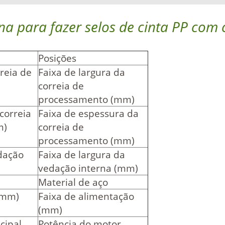
a para fazer selos de cinta PP com
Posições
rreia de
Faixa de largura da
correia de
processamento (mm)
correia
Faixa de espessura da
m)
correia de
processamento (mm)
edação
Faixa de largura da
vedação interna (mm)
Material de aço
(mm)
Faixa de alimentação
(mm)
cipal
Potência do motor