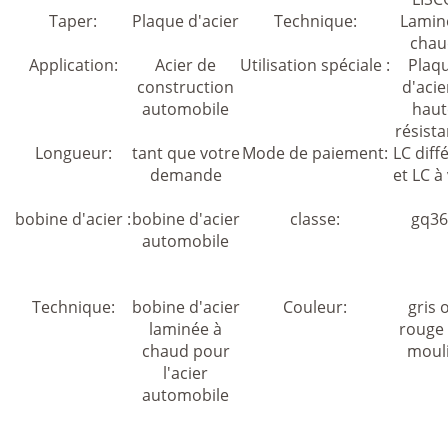
Taper:
Plaque d'acier
Technique:
Lamin
chau
Application:
Acier de
Utilisation spéciale :
Plaq
construction
d'acie
automobile
haut
résist
Longueur:
tant que votre
Mode de paiement:
LC diff
demande
et LC à
bobine d'acier :
bobine d'acier
classe:
gq36
automobile
Technique:
bobine d'acier
Couleur:
gris 
laminée à
rouge
chaud pour
moul
l'acier
automobile