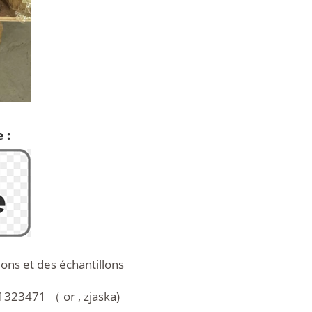
 :
ions et des échantillons
23471 （ or , zjaska)