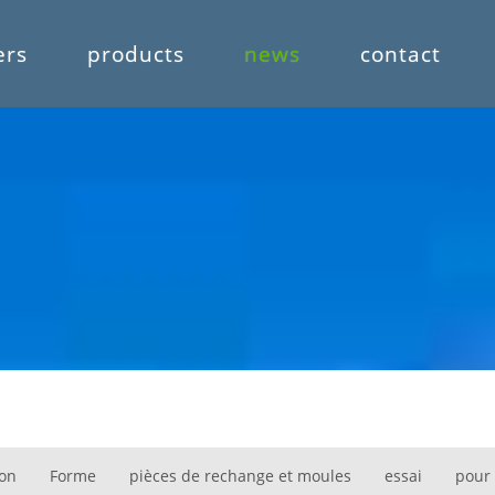
ers
products
news
contact
ion
Forme
pièces de rechange et moules
essai
pour 