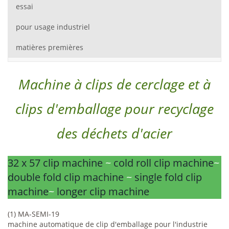
essai
pour usage industriel
matières premières
Machine à clips de cerclage et à
clips d'emballage pour recyclage
des déchets d'acier
32 x 57 clip machine
~
cold roll clip machine
~
double fold clip machine
~
single fold clip
machine
~
longer clip machine
(1) MA-SEMI-19
machine automatique de clip d'emballage pour l'industrie