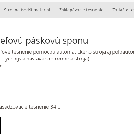
Stroj na tvrdší materiál
Zaklapávacie tesnenie
Zatlačte t
ceľovú páskovú sponu
ceľové tesnenie pomocou automatického stroja aj poloauto
ť rýchlejšia nastavením remeňa stroja)
m-
asadzovacie tesnenie 34 c