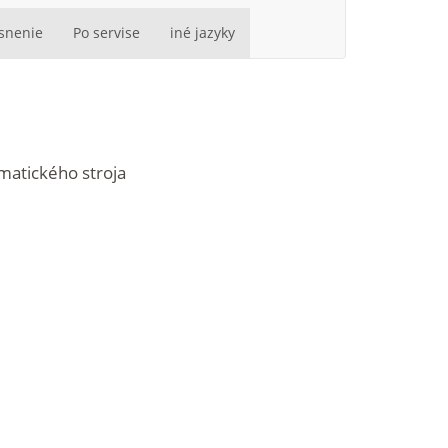
esnenie
Po servise
iné jazyky
matického stroja