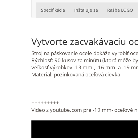
Špecifikácia
Inštaluje sa
Ražba LOGO
Vytvorte zacvakávaciu o
Stroj na páskovanie ocele dokáže vyrobiť o
Rýchlosť: 90 kusov za minútu (ktorá môže by
veľkosť výrobkov -13 mm-, -16 mm- a -19 m
Materiál: pozinkovaná oceľová cievka
+++++++++
Video z youtube.com pre -19 mm- oceľové n