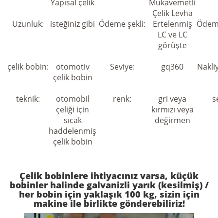
Yapısal çelik
Mukavemetli
Çelik Levha
Uzunluk:
isteğiniz gibi
Ödeme şekli:
Ertelenmiş
Ödeme
LC ve LC
görüşte
çelik bobin:
otomotiv
Seviye:
gq360
Nakli
çelik bobin
teknik:
otomobil
renk:
gri veya
s
çeliği için
kırmızı veya
sıcak
değirmen
haddelenmiş
çelik bobin
Çelik bobinlere ihtiyacınız varsa, küçük
bobinler halinde galvanizli yarık (kesilmiş) /
her bobin için yaklaşık 100 kg, sizin için
makine ile birlikte gönderebiliriz!