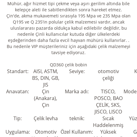
Mühür, ağır hizmet tipi çekme veya aşırı gerilim altında bile
kelepçe aleti ile sabitlendikten sonra hareket etmez.
Çin'de, akma mukavemeti sırasıyla 195 Mpa ve 235 Mpa olan
Q195 ve Q 235'in polular çelik malzemesi vardır, ancak
uluslararası pazarda oldukça kabul edilebilir değildir, bu
nedenle Çinli kullanıcılar kutuda diğer ülkelerdeki
eşdeğerinden daha fazla evcil hayvan mühürü kullanırlar. .
Bu nedenle VIP müşterileriniz için aşağıdaki çelik malzemeyi
tavsiye ediyoruz.
QD360 çelik bobin
Standart:
AISI, ASTM,
Seviye:
otomotiv
K
BS, DIN, GB,
çeliği
JIS
Anavatan:
Çin
Marka adı:
TISCO,
Model
(Anakara),
POSCO, BAO
Çin
ÇELİK, SKS,
JISCO, LISCO
Tip:
Çelik levha
teknik:
Sıcak
Yüz
Haddelenmiş
Uygulama:
Otomotiv
Özel Kullanım:
Yüksek
G