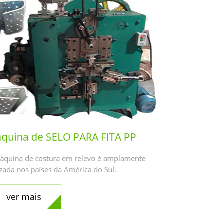
quina de SELO PARA FITA PP
áquina de costura em relevo é amplamente
izada nos países da América do Sul.
ver mais