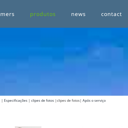
omers
produtos
news
contact
s
|
Especificações
|
clipes de fotos
|clipes de fotos|
Após o serviço