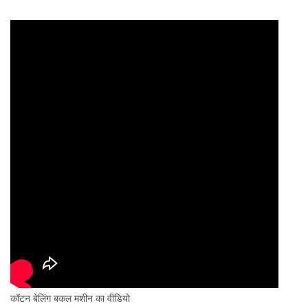
कॉटन बेलिंग बकल मशीन का वीडियो