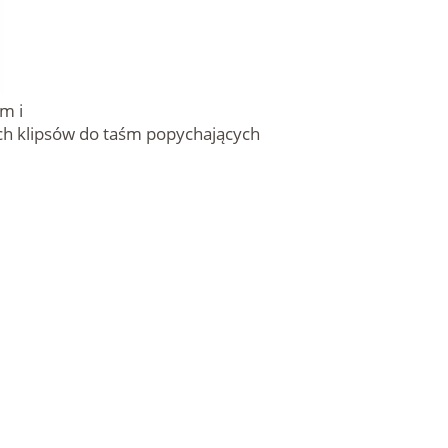
mm i
h klipsów do taśm popychających