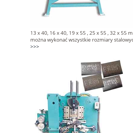
13 x 40, 16 x 40, 19 x 55 , 25 x 55 , 32 x 55 
można wykonać wszystkie rozmiary stalowyc
>>>