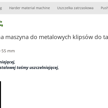
g
Harder material machine
Uszczelka zatrzaskowa
Push
a maszyna do metalowych klipsów do ta
50 55 mm
niającej,
stalowej taśmy uszczelniającej,