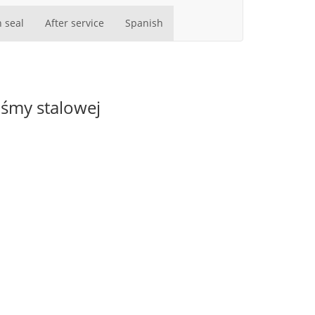
 seal
After service
Spanish
śmy stalowej