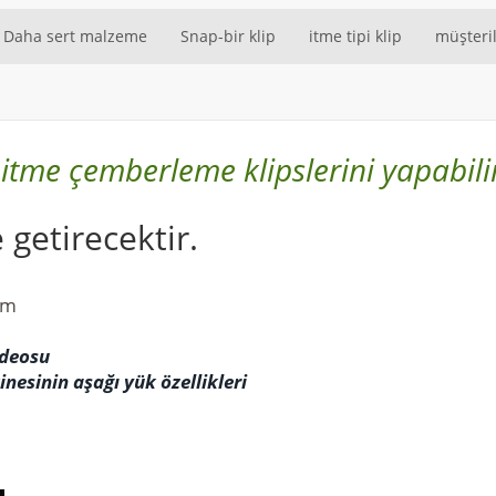
Daha sert malzeme
Snap-bir klip
itme tipi klip
müşteril
itme çemberleme klipslerini yapabili
e getirecektir.
mm
ideosu
esinin aşağı yük özellikleri