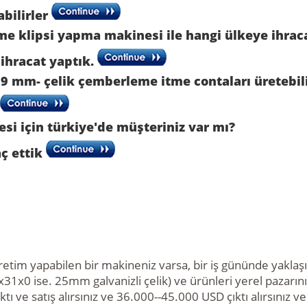
abilirler
e klipsi yapma makinesi ile hangi ülkeye ihraca
 ihracat yaptık.
9 mm- çelik çemberleme itme contaları üretebil
si için türkiye'de müşteriniz var mı?
aç ettik
retim yapabilen bir makineniz varsa, bir iş gününde yaklaşık
31x0 ise. 25mm galvanizli çelik) ve ürünleri yerel pazarı
tı ve satış alırsınız ve 36.000--45.000 USD çıktı alırsınız v