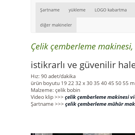
Şartname
yükleme
LOGO kabartma
diğer makineler
Çelik çemberleme makinesi, 
istikrarlı ve güvenilir hal
Hız: 90 adet/dakika
ürün boyutu 19 22 32 x 30 35 40 45 50 55 
Malzeme: çelik bobin
Video klip >>>
çelik çemberleme makinesi v
Şartname >>>
çelik çemberleme mühür makin