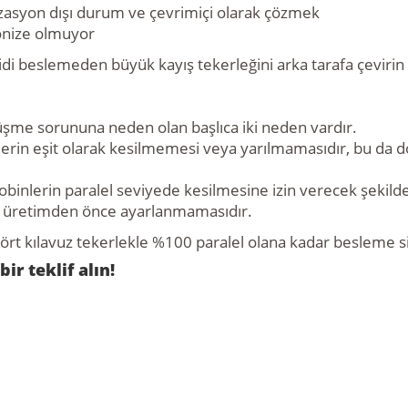
zasyon dışı durum ve çevrimiçi olarak çözmek
onize olmuyor
idi beslemeden büyük kayış tekerleğini arka tarafa çevirin 
üşme sorununa neden olan başlıca iki neden vardır.
lerin eşit olarak kesilmemesi veya yarılmamasıdır, bu da d
binlerin paralel seviyede kesilmesine izin verecek şekilde
in üretimden önce ayarlanmamasıdır.
 dört kılavuz tekerlekle %100 paralel olana kadar besleme s
r teklif alın!