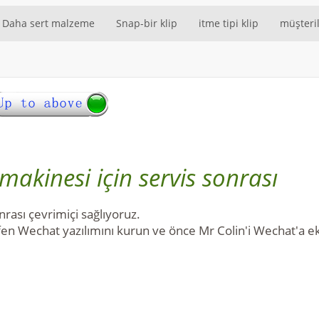
Daha sert malzeme
Snap-bir klip
itme tipi klip
müşteril
makinesi için servis sonrası
rası çevrimiçi sağlıyoruz.
fen Wechat yazılımını kurun ve önce Mr Colin'i Wechat'a ek