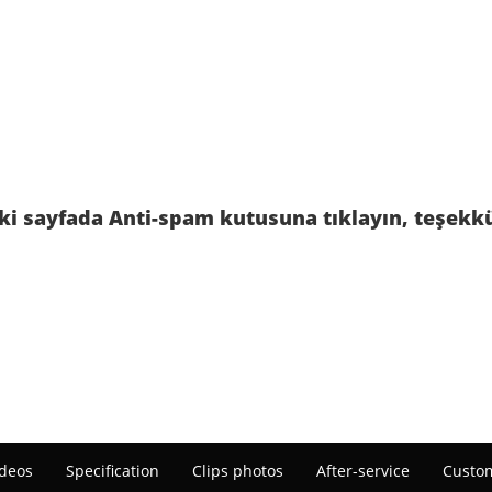
aki sayfada Anti-spam kutusuna tıklayın, teşekkü
deos
Specification
Clips photos
After-service
Custom