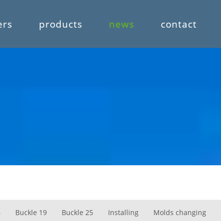
ers
products
news
contact
6
Buckle 19
Buckle 25
Installing
Molds changing