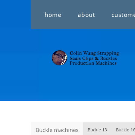
home
about
custom
Buckle machines
Buckle 13
Buckle 1