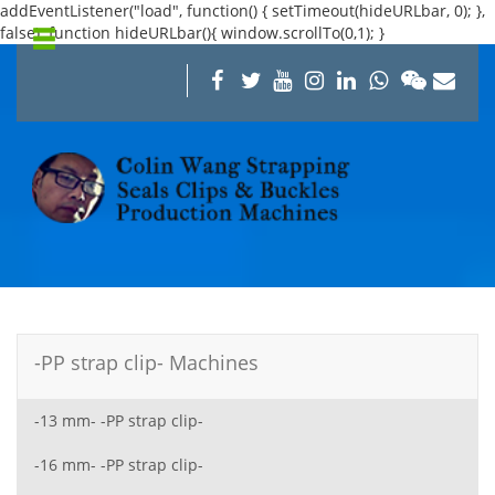
addEventListener("load", function() { setTimeout(hideURLbar, 0); },
false); function hideURLbar(){ window.scrollTo(0,1); }
-PP strap clip- Machines
-13 mm- -PP strap clip-
-16 mm- -PP strap clip-