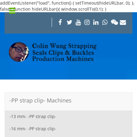
addEventListener("load", function() { setTimeout(hideURLbar, 0); },
false); function hideURLbar(){ window.scrollTo(0,1); }
-PP strap clip- Machines
-13 mm- -PP strap clip-
-16 mm- -PP strap clip-