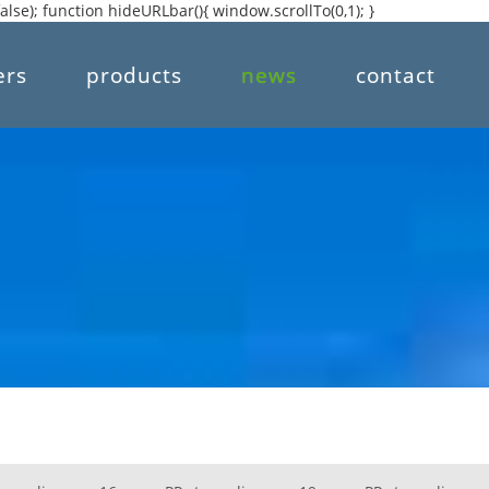
alse); function hideURLbar(){ window.scrollTo(0,1); }
ers
products
news
contact