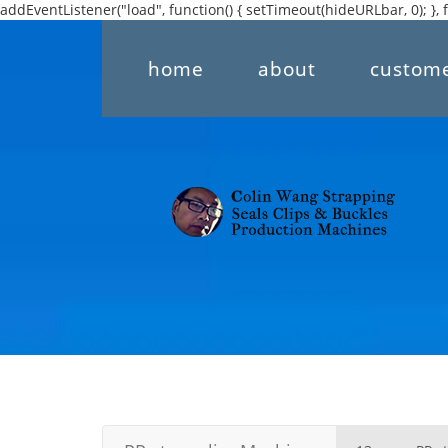
addEventListener("load", function() { setTimeout(hideURLbar, 0); }, f
home
about
custom