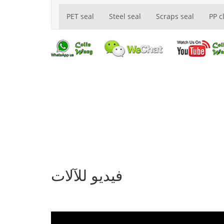
PET seal
Steel seal
Scraps seal
PP c
فيديو للآلات