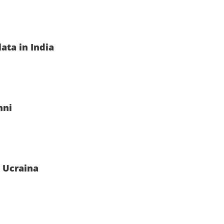
ata in India
nni
n Ucraina