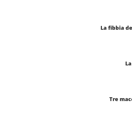
La fibbia d
La
Tre macc