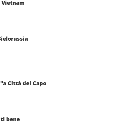
in Vietnam
Bielorussia
"a Città del Capo
nti bene