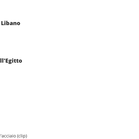
 Libano
ll'Egitto
acciaio (clip)