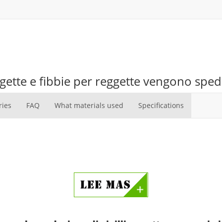
gette e fibbie per reggette vengono spedi
ries
FAQ
What materials used
Specifications