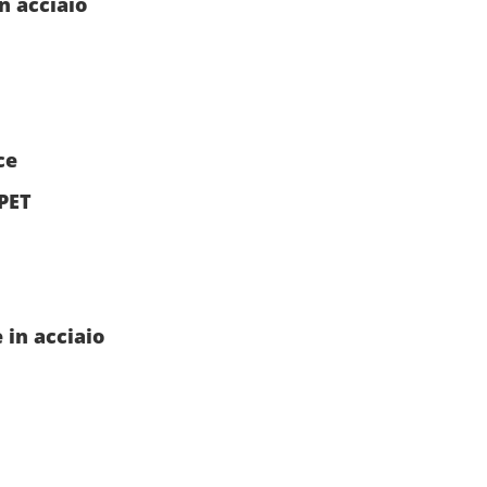
n acciaio
ce
 PET
 in acciaio