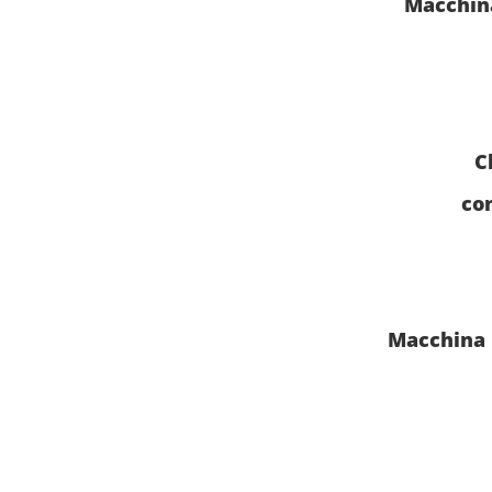
Macchina
C
con
Macchina p