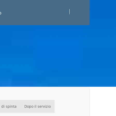
o
 di spinta
Dopo il servizio