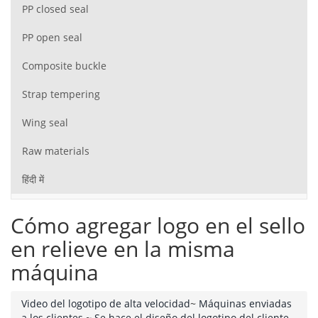
PP closed seal
PP open seal
Composite buckle
Strap tempering
Wing seal
Raw materials
हिंदी में
Cómo agregar logo en el sello
en relieve en la misma
máquina
Video del logotipo de alta velocidad
~
Máquinas enviadas
a los clientes
~
Se hace el diseño del logotipo del cliente