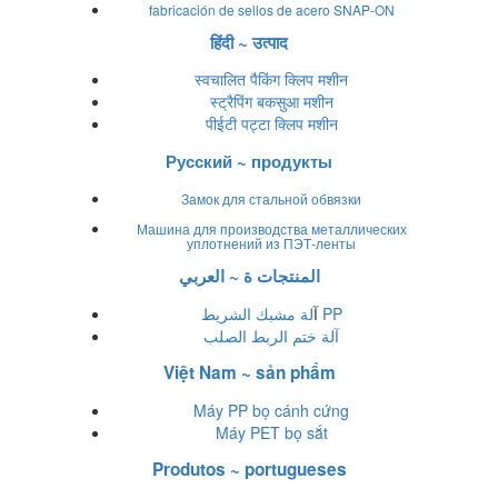
fabricación de sellos de acero SNAP-ON
हिंदी ~ उत्पाद
स्वचालित पैकिंग क्लिप मशीन
स्ट्रैपिंग बकसुआ मशीन
पीईटी पट्टा क्लिप मशीन
Русский ~ продукты
Замок для стальной обвязки
Машина для производства металлических
уплотнений из ПЭТ-ленты
المنتجات ة ~ العربي
لة مشبك الشريط PP
آ
آلة ختم الربط الصلب
Việt Nam ~ sản phẩm
Máy PP bọ cánh cứng
Máy PET bọ sắt
Produtos ~ portugueses