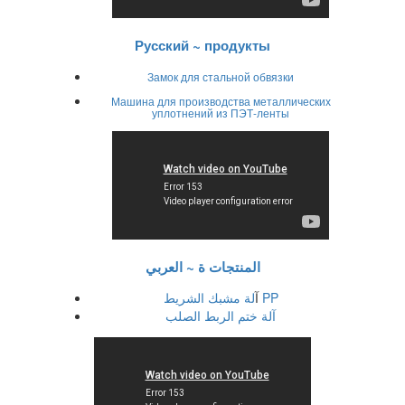
Русский ~ продукты
Замок для стальной обвязки
Машина для производства металлических
уплотнений из ПЭТ-ленты
المنتجات ة ~ العربي
لة مشبك الشريط PP
آ
آلة ختم الربط الصلب